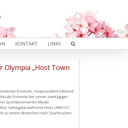
AN
KONTAKT
LINKS
ür Olympia „Host Town
rgermeister Enomoto, Vizepräsident Edmund
 Masaki Enomoto bei seiner zweitägigen
ner Sportdezernentin Miyuki
fektur Yamagata) während eines UNESCO
heit zu einem Abstecher nach Saarbrücken.